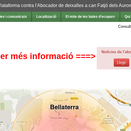
lataforma contra l'Abocador de deixalles a can Fatjó dels Auro
ies i comunicats
Localització
El mite de les bales d'ecoparc
Qui
Consult
Notícies de l'ab
per més informació ===>
Llegir
t 17 de març de 2014