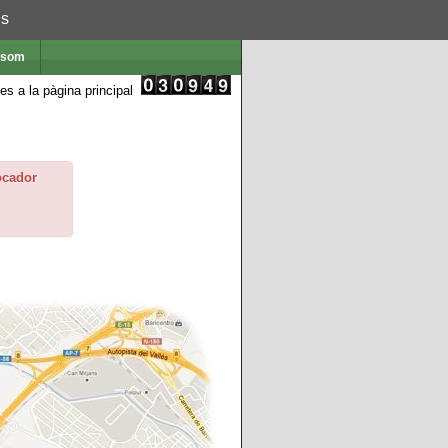
ns
 som
es a la pàgina principal
ocador